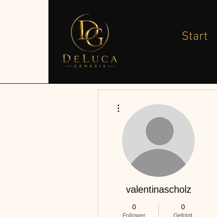
Start
Weitere Optionen
valentinascholz
0
0
Follower
Gefolgt