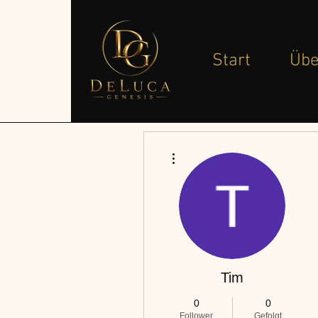
Start
Übe
Weitere Optionen
Tim
0
0
Follower
Gefolgt