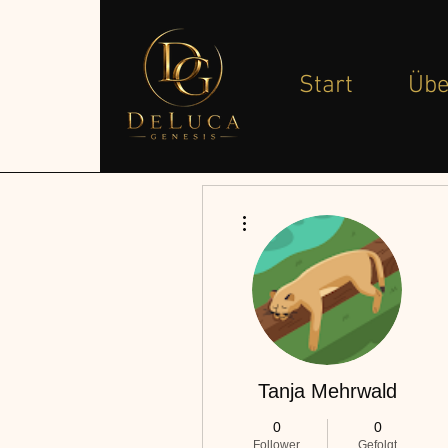
Start
Übe
Weitere Optionen
Tanja Mehrwald
0
0
Follower
Gefolgt