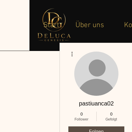
Start
Über uns
Ko
Weitere Optionen
pastiuanca02
0
0
Follower
Gefolgt
Folgen