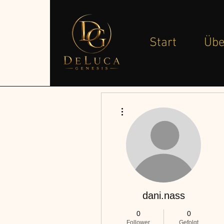
Start
Übe
Weitere Optionen
dani.nass
0
0
Follower
Gefolgt