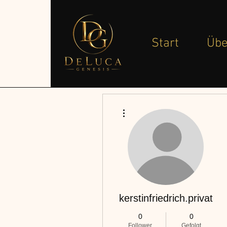
Start
Übe
Weitere Optionen
kerstinfriedrich.privat
0
0
Follower
Gefolgt